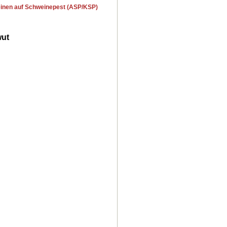
einen auf Schweinepest (ASP/KSP)
wut