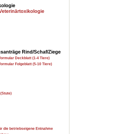
kologie
Veterinärtoxikologie
santräge Rind/Schaf/Ziege
ormular Deckblatt (1-4 Tiere)
ormular Folgeblatt (5-10 Tiere)
(Stute)
r die betriebseigene Entnahme