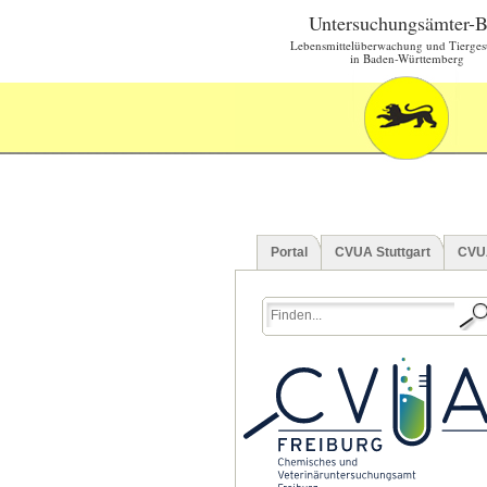
Untersuchungsämter-
Lebensmittelüberwachung und Tierges
in Baden-Württemberg
Portal
CVUA Stuttgart
CVU