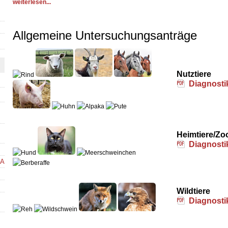
weiterlesen...
Allgemeine Untersuchungsanträge
Nutztiere
Diagnostik
Heimtiere/Zoo
Diagnosti
/Ansprechpersonen
Wildtiere
Diagnostik