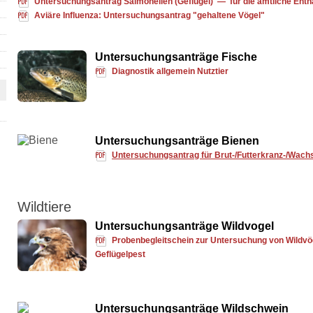
Untersuchungsantrag Salmonellen (Geflügel) — für die amtliche Ent
Aviäre Influenza: Untersuchungsantrag "gehaltene Vögel"
Untersuchungsanträge Fische
Diagnostik allgemein Nutztier
Untersuchungsanträge Bienen
Untersuchungsantrag für Brut-/Futterkranz-/Wach
Wildtiere
Untersuchungsanträge Wildvogel
Probenbegleitschein zur Untersuchung von Wildvö
Geflügelpest
Untersuchungsanträge Wildschwein