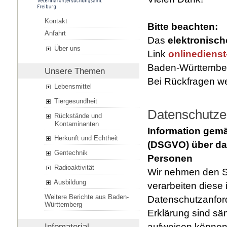
Kontakt
Bitte beachten:
Anfahrt
Das
elektronisch
Über uns
Link
onlinediens
Baden-Württember
Unsere Themen
Bei Rückfragen we
Lebensmittel
Tiergesundheit
Datenschutze
Rückstände und
Kontaminanten
Information gem
Herkunft und Echtheit
(DSGVO) über da
Gentechnik
Personen
Radioaktivität
Wir nehmen den S
Ausbildung
verarbeiten diese 
Weitere Berichte aus Baden-
Datenschutzanfor
Württemberg
Erklärung sind sä
aufweisen können
Infomaterial