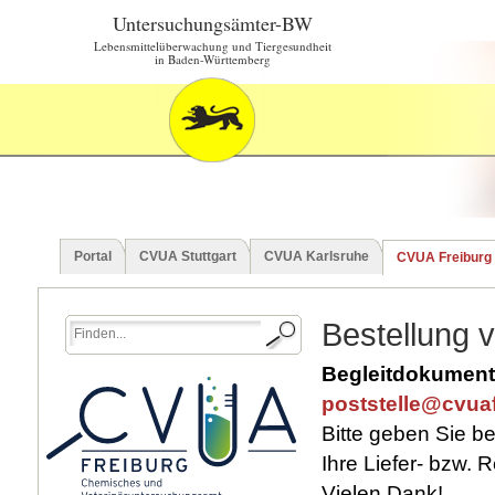
Untersuchungsämter-BW
Lebensmittelüberwachung und Tiergesundheit
in Baden-Württemberg
Portal
CVUA Stuttgart
CVUA Karlsruhe
CVUA Freiburg
Bestellung 
Begleitdokumente
poststelle@cvuaf
Bitte geben Sie b
Ihre Liefer- bzw.
Vielen Dank!