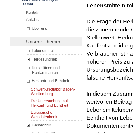
Lebensmitteln mi
Kontakt
Anfahrt
Die Frage der Her
Über uns
die zunehmende G
Stellenwert. Herk
Unsere Themen
Kaufentscheidung 
Lebensmittel
Verbraucher ist hä
Tiergesundheit
höheren Preis zu 
Rückstände und
Ursprungsbezeich
Kontaminanten
falsche Herkunftsa
Herkunft und Echtheit
Schwerpunktlabor Baden-
In diesem Zusamme
Württemberg
wertvollen Beitra
Die Untersuchung auf
Herkunft und Echtheit
Lebensmittelüberw
Europäische
Echtheit von Lebe
Weindatenbank
Dokumentenkontro
Gentechnik