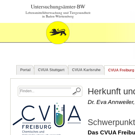
Untersuchungsämter-BW
Lebensmittelüberwachung und Tiergesundheit
in Baden-Württemberg
Portal
CVUA Stuttgart
CVUA Karlsruhe
CVUA Freiburg
Herkunft un
Dr. Eva Annweiler,
Schwerpunkt
Das CVUA Freibur