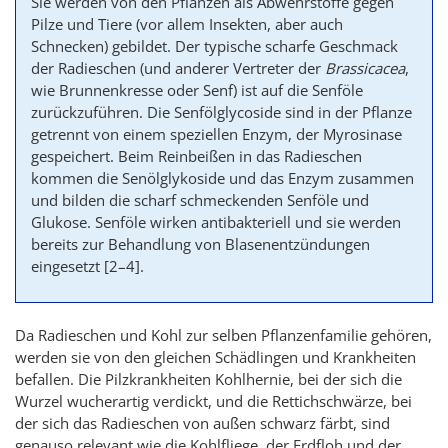
Sie werden von den Pflanzen als Abwehrstoffe gegen
Pilze und Tiere (vor allem Insekten, aber auch
Schnecken) gebildet. Der typische scharfe Geschmack
der Radieschen (und anderer Vertreter der
Brassicacea
,
wie Brunnenkresse oder Senf) ist auf die Senföle
zurückzuführen. Die Senfölglycoside sind in der Pflanze
getrennt von einem speziellen Enzym, der Myrosinase
gespeichert. Beim Reinbeißen in das Radieschen
kommen die Senölglykoside und das Enzym zusammen
und bilden die scharf schmeckenden Senföle und
Glukose. Senföle wirken antibakteriell und sie werden
bereits zur Behandlung von Blasenentzündungen
eingesetzt [2–4].
Da Radieschen und Kohl zur selben Pflanzenfamilie gehören,
werden sie von den gleichen Schädlingen und Krankheiten
befallen. Die Pilzkrankheiten Kohlhernie, bei der sich die
Wurzel wucherartig verdickt, und die Rettichschwärze, bei
der sich das Radieschen von außen schwarz färbt, sind
genauso relevant wie die Kohlfliege, der Erdfloh und der