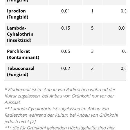
Iprodion
0,01
1
0,01
(Fungizid)
Lambda-
0,15
5
0,01*
Cyhalothrin
(Insektizid)
Perchlorat
0,05
3
0,1
(Kontaminant)
Tebuconazol
0,02
2
0,02
(Fungizid)
* Fludioxonil ist im Anbau von Radieschen während der
Kultur zugelassen, bei Anbau von Grünkohl nur vor der
Aussaat
** Lambda-Cyhalothrin ist zugelassen im Anbau von
Radieschen während der Kultur, bei Anbau von Grünkohl
jedoch nicht [7]
*** die für Grünkohl geltenden Höchstgehalte sind hier