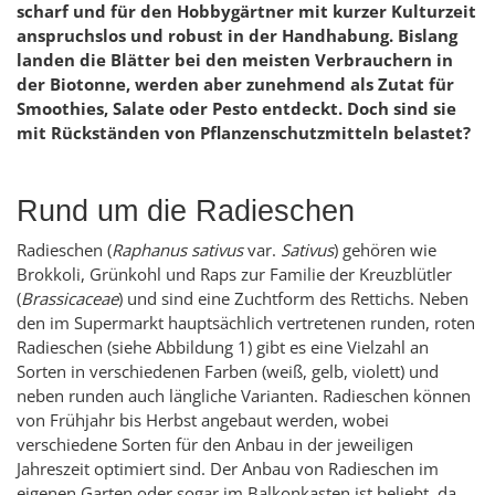
scharf und für den Hobbygärtner mit kurzer Kulturzeit
anspruchslos und robust in der Handhabung. Bislang
landen die Blätter bei den meisten Verbrauchern in
der Biotonne, werden aber zunehmend als Zutat für
Smoothies, Salate oder Pesto entdeckt. Doch sind sie
mit Rückständen von Pflanzenschutzmitteln belastet?
Rund um die Radieschen
Radieschen (
Raphanus sativus
var.
Sativus
) gehören wie
Brokkoli, Grünkohl und Raps zur Familie der Kreuzblütler
(
Brassicaceae
) und sind eine Zuchtform des Rettichs. Neben
den im Supermarkt hauptsächlich vertretenen runden, roten
Radieschen (siehe Abbildung 1) gibt es eine Vielzahl an
Sorten in verschiedenen Farben (weiß, gelb, violett) und
neben runden auch längliche Varianten. Radieschen können
von Frühjahr bis Herbst angebaut werden, wobei
verschiedene Sorten für den Anbau in der jeweiligen
Jahreszeit optimiert sind. Der Anbau von Radieschen im
eigenen Garten oder sogar im Balkonkasten ist beliebt, da