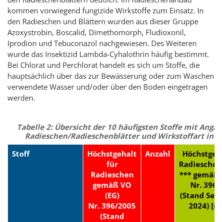
kommen vorwiegend fungizide Wirkstoffe zum Einsatz. In
den Radieschen und Blättern wurden aus dieser Gruppe
Azoxystrobin, Boscalid, Dimethomorph, Fludioxonil,
Iprodion und Tebuconazol nachgewiesen. Des Weiteren
wurde das Insektizid Lambda-Cyhalothrin häufig bestimmt.
Bei Chlorat und Perchlorat handelt es sich um Stoffe, die
hauptsächlich über das zur Bewässerung oder zum Waschen
verwendete Wasser und/oder über den Boden eingetragen
werden.
Tabelle 2: Übersicht der 10 häufigsten Stoffe mit Ang
Radieschen/Radieschenblätter und Wirkstoffart in 
Stoff
Höchstgehalt
Anzahl
Höchstgeha
für
Radieschen
Radieschen
*** gemäß 
gemäß VO
Nr. 396/
(EG)
(Stand Se
Nr. 396/2005
2024) [m
(Stand