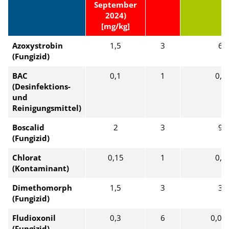
September
2024)
[mg/kg]
Azoxystrobin
1,5
3
6
(Fungizid)
BAC
0,1
1
0,1
(Desinfektions-
und
Reinigungsmittel)
Boscalid
2
3
9
(Fungizid)
Chlorat
0,15
1
0,2
(Kontaminant)
Dimethomorph
1,5
3
3
(Fungizid)
Fludioxonil
0,3
6
0,01
(Fungizid)