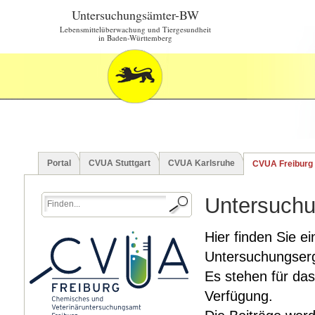
Untersuchungsämter-BW
Lebensmittelüberwachung und Tiergesundheit
in Baden-Württemberg
Portal
CVUA Stuttgart
CVUA Karlsruhe
CVUA Freiburg
Untersuchu
Hier finden Sie ei
Untersuchungserg
Es stehen für das
Verfügung.