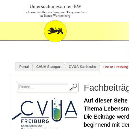
Untersuchungsämter-BW
Lebensmittelüberwachung und Tiergesundheit
in Baden-Württemberg
Portal
CVUA Stuttgart
CVUA Karlsruhe
CVUA Freiburg
Fachbeiträ
Auf dieser Seite
Thema Lebensmitt
Die Beiträge werd
beginnend mit dem