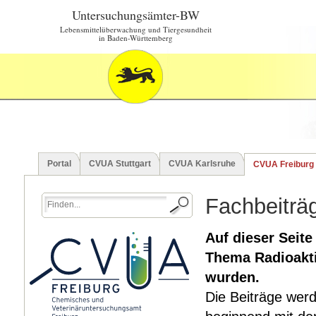
Untersuchungsämter-BW
Lebensmittelüberwachung und Tiergesundheit
in Baden-Württemberg
Portal
CVUA Stuttgart
CVUA Karlsruhe
CVUA Freiburg
Fachbeiträg
Auf dieser Seite
Thema Radioaktiv
wurden.
Die Beiträge werd